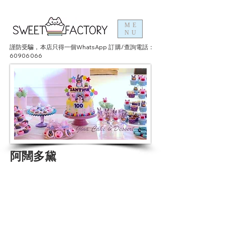
ME
NU
謹防受騙，本店只得一個WhatsApp 訂購/查詢電話：
60906066
阿闊多黛