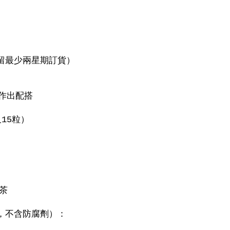
留最少兩星期訂貨）
題作出配搭
15粒）
茶
製作，不含防腐劑）：