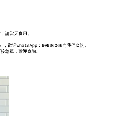
射，請當天食用。
迎WhatsApp：60906066向我們查詢。
可接急單，歡迎查詢。