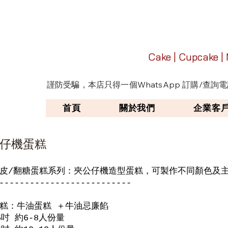
Cake | Cupcake |
謹防受騙，本店只得一個WhatsApp 訂購/查詢電話
首頁
關於我們
企業客
仔機蛋糕
皮/翻糖蛋糕系列：夾公仔機造型蛋糕，可製作不同顏色及
--------------------------
糕：牛油蛋糕 ＋牛油忌廉餡
5吋 約6-8人份量