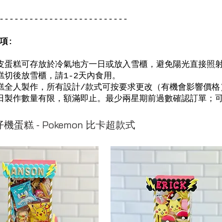
--------------------------
項:
皮蛋糕可存放於冷氣地方一日或放入雪櫃，避免陽光直接照
糕切後放雪櫃，請1-2天內食用。
蛋糕全人製作，所有設計/款式可按要求更改（有機會影響價格），歡
日製作數量有限，額滿即止。最少兩星期前過數確認訂單；
機蛋糕 - Pokemon 比卡超款式