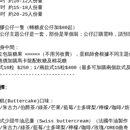
6吋 約10-12人份量
7吋 約15-18人份量
8吋 約20-25人份量
膠公仔一隻（轉糖皮公仔加$80起）
公仔主題公仔是一套，部份是單個裝；公仔訂購需時，請預
身中間：
立包裝糖果 🍬🍬🍬（不用另收費），蛋糕師會根據不同主
惠價加購馬卡龍配軟糖及棉花糖
10粒 $250；1/兩款式15粒$400（最多可加購兩個款式及
--------------------------
擇:
(Buttercake)口味：
/朱古力/伯爵茶/綠茶/芒果/藍莓/士多啤梨/檸檬/咖啡/焙
式少甜牛油忌廉（Swiss buttercream）（法國牛油
/朱古力/綠茶/藍莓/士多啤梨/檸檬/咖啡/玫瑰/OREO曲奇