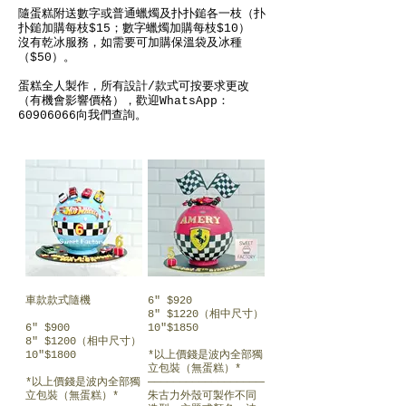
隨蛋糕附送數字或普通蠟燭及扑扑鎚各一枝（扑
扑鎚加購每枝$15；數字蠟燭加購每枝$10）
沒有乾冰服務，如需要可加購保溫袋及冰種
（$50）。
蛋糕全人製作，所有設計/款式可按要求更改
（有機會影響價格），歡迎WhatsApp：
60906066向我們查詢。
車款款式隨機
6" $920
8" $1220（相中尺寸）
6" $900
10"$1850
8" $1200（相中尺寸）
10"$1800
*以上價錢是波內全部獨
立包裝（無蛋糕）*
*以上價錢是波內全部獨
———————————————————————————
立包裝（無蛋糕）*
朱古力外殼可製作不同