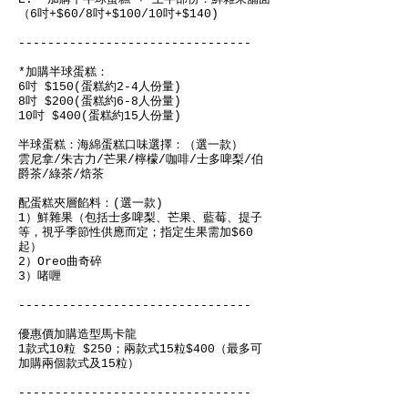
（6吋+$60/8吋+$100/10吋+$140)
--------------------------------
*加購半球蛋糕：
6吋 $150(蛋糕約2-4人份量)
8吋 $200(蛋糕約6-8人份量)
10吋 $400(蛋糕約15人份量)
半球蛋糕：海綿蛋糕口味選擇：（選一款）
雲尼拿/朱古力/芒果/檸檬/咖啡/士多啤梨/伯
爵茶/綠茶/焙茶
配蛋糕夾層餡料：(選一款)
1）鮮雜果（包括士多啤梨、芒果、藍莓、提子
等，視乎季節性供應而定；指定生果需加$60
起）
2）Oreo曲奇碎
3）啫喱
--------------------------------
優惠價加購造型馬卡龍
1款式10粒 $250；兩款式15粒$400（最多可
加購兩個款式及15粒）
--------------------------------