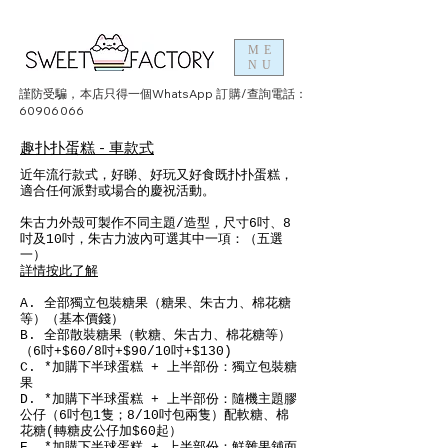
ME
NU
謹防受騙，本店只得一個WhatsApp 訂購/查詢電話：
60906066
趣扑扑蛋糕 - 車款式
近年流行款式，好睇、好玩又好食既扑扑蛋糕，
適合任何派對或場合的慶祝活動。
朱古力外殼可製作不同主題/造型，尺寸6吋、8
吋及10吋，朱古力波內可選其中一項：（五選
一）
詳情按此了解
A. 全部獨立包裝糖果（糖果、朱古力、棉花糖
等）（基本價錢）
B. 全部散裝糖果（軟糖、朱古力、棉花糖等）
（6吋+$60/8吋+$90/10吋+$130)
C. *加購下半球蛋糕 + 上半部份：獨立包裝糖
果
D. *加購下半球蛋糕 + 上半部份：隨機主題膠
公仔（6吋包1隻；8/10吋包兩隻）配軟糖、棉
花糖(轉糖皮公仔加$60起）
E. *加購下半球蛋糕 + 上半部份：鮮雜果舖面