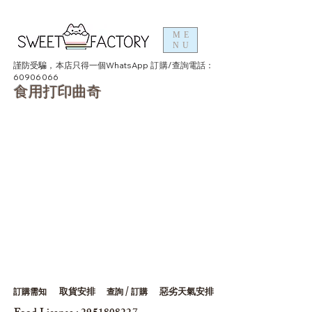
ME
NU
謹防受騙，本店只得一個WhatsApp 訂購/查詢電話：
60906066
食用打印曲奇
訂購需知
取貨安排
查詢 / 訂購
惡劣天氣安排