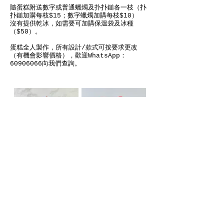
隨蛋糕附送數字或普通蠟燭及扑扑鎚各一枝（扑
扑鎚加購每枝$15；數字蠟燭加購每枝$10）
沒有提供乾冰，如需要可加購保溫袋及冰種
（$50）。
蛋糕全人製作，所有設計/款式可按要求更改
（有機會影響價格），歡迎WhatsApp：
60906066向我們查詢。
6" $1100 （相中
6" $900 （相中尺
尺寸）
寸）
8" $1400
8" $1200
10"$2000
10"$1900
*以上價錢是波內全
*以上價錢是波內全
部獨立包裝（無蛋
部獨立包裝（無蛋
糕）*
糕）*