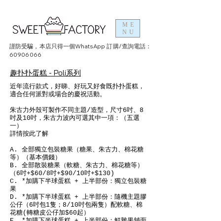
ME
NU
謹防受騙，本店只得一個WhatsApp 訂購/查詢電話：
60906066
趣扑扑蛋糕 - Poli系列
近年流行款式，好睇、好玩又好食既扑扑蛋糕，
適合任何派對或場合的慶祝活動。
朱古力外殼可製作不同主題/造型，尺寸6吋、8
吋及10吋，朱古力波內可選其中一項：（五選
一）
詳情按此了解
A. 全部獨立包裝糖果（糖果、朱古力、棉花糖
等）（基本價錢）
B. 全部散裝糖果（軟糖、朱古力、棉花糖等）
（6吋+$60/8吋+$90/10吋+$130)
C. *加購下半球蛋糕 + 上半部份：獨立包裝糖
果
D. *加購下半球蛋糕 + 上半部份：隨機主題膠
公仔（6吋包1隻；8/10吋包兩隻）配軟糖、棉
花糖(轉糖皮公仔加$60起）
E. *加購下半球蛋糕 + 上半部份：鮮雜果舖面