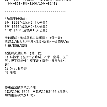
（6吋+$60/8吋+$100/10吋+$140)
--------------------------------
*加購半球蛋糕：
6吋 $150(蛋糕約2-4人份量)
8吋 $200(蛋糕約6-8人份量)
10吋 $400(蛋糕約15人份量)
半球蛋糕：海綿蛋糕口味選擇：（選一款）
雲尼拿/朱古力/芒果/檸檬/咖啡/士多啤梨/伯
爵茶/綠茶/焙茶
配蛋糕夾層餡料：(選一款)
1）鮮雜果（包括士多啤梨、芒果、藍莓、提子
等，視乎季節性供應而定；指定生果需加$60
起）
2）Oreo曲奇碎
3）啫喱
--------------------------------
優惠價加購造型馬卡龍
1款式10粒 $250；兩款式15粒$400（最多可
加購兩個款式及15粒）
--------------------------------