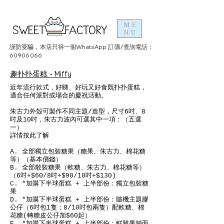
ME
NU
謹防受騙，本店只得一個WhatsApp 訂購/查詢電話：
60906066
趣扑扑蛋糕 - Miffy
近年流行款式，好睇、好玩又好食既扑扑蛋糕，
適合任何派對或場合的慶祝活動。
朱古力外殼可製作不同主題/造型，尺寸6吋、8
吋及10吋，朱古力波內可選其中一項：（五選
一）
詳情按此了解
A. 全部獨立包裝糖果（糖果、朱古力、棉花糖
等）（基本價錢）
B. 全部散裝糖果（軟糖、朱古力、棉花糖等）
（6吋+$60/8吋+$90/10吋+$130)
C. *加購下半球蛋糕 + 上半部份：獨立包裝糖
果
D. *加購下半球蛋糕 + 上半部份：隨機主題膠
公仔（6吋包1隻；8/10吋包兩隻）配軟糖、棉
花糖(轉糖皮公仔加$60起）
E. *加購下半球蛋糕 + 上半部份：鮮雜果舖面