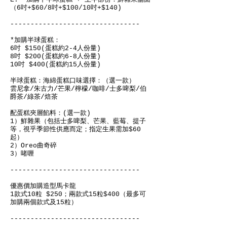
（6吋+$60/8吋+$100/10吋+$140)
--------------------------------
*加購半球蛋糕：
6吋 $150(蛋糕約2-4人份量)
8吋 $200(蛋糕約6-8人份量)
10吋 $400(蛋糕約15人份量)
半球蛋糕：海綿蛋糕口味選擇：（選一款）
雲尼拿/朱古力/芒果/檸檬/咖啡/士多啤梨/伯
爵茶/綠茶/焙茶
配蛋糕夾層餡料：(選一款)
1）鮮雜果（包括士多啤梨、芒果、藍莓、提子
等，視乎季節性供應而定；指定生果需加$60
起）
2）Oreo曲奇碎
3）啫喱
--------------------------------
優惠價加購造型馬卡龍
1款式10粒 $250；兩款式15粒$400（最多可
加購兩個款式及15粒）
--------------------------------